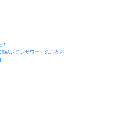
た！
「凍結レモンサワー」のご案内
内