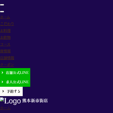
ホーム
こだわり
お料理
ホーム
>
投稿一覧
>
お知らせ
>
【ゴールデンウィーク】特別営業時間のご案内
お飲物
コース
席情報
店舗情報
クーポン
【ゴールデンウィ
店舗公式LINE
求人公式LINE
2025.04.14
予約する
いつも「熊本郷土料理 個室居酒屋 えび
熊本新市街店
ます。
ホーム
ゴールデンウィーク期間中の営業時間に