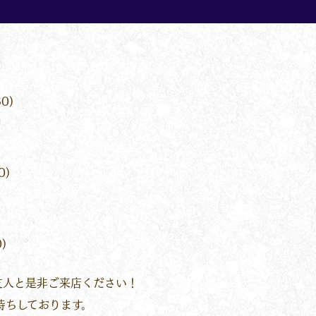
0)
0)
)
友人と是非ご来店ください！
待ちしております。